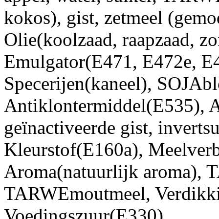
kokos), gist, zetmeel (gemo
Olie(koolzaad, raapzaad, z
Emulgator(E471, E472e, E
Specerijen(kaneel), SOJAbl
Antiklontermiddel(E535), A
geïnactiveerde gist, inverts
Kleurstof(E160a), Meelverb
Aroma(natuurlijk aroma),
TARWEmoutmeel, Verdikki
Voedingszuur(E330)