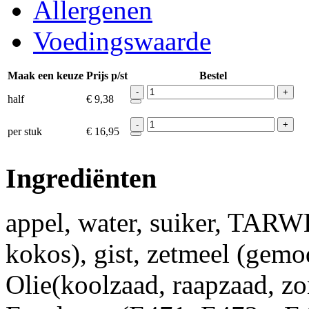
Allergenen
Voedingswaarde
Maak een keuze
Prijs p/st
Bestel
-
+
half
€ 9,38
-
+
per stuk
€ 16,95
Ingrediënten
appel, water, suiker, TARW
kokos), gist, zetmeel (gemo
Olie(koolzaad, raapzaad, z