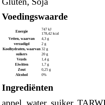
Gluten, Soja
Voedingswaarde
747 kJ
Energie
178,42 kcal
Vetten, waarvan
4,3 g
verzadigd
2 g
Koolhydraten, waarvan
32 g
suikers
20 g
Vezels
1,4 g
Eiwitten
1,7 g
Zout
0,25 g
Alcohol
0%
Ingrediënten
appel, water, suiker, TARW