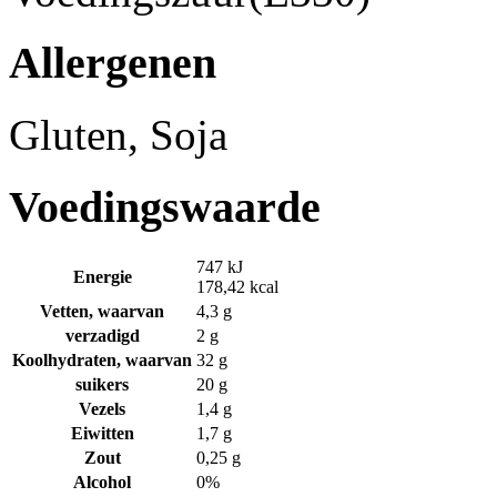
Allergenen
Gluten, Soja
Voedingswaarde
747 kJ
Energie
178,42 kcal
Vetten, waarvan
4,3 g
verzadigd
2 g
Koolhydraten, waarvan
32 g
suikers
20 g
Vezels
1,4 g
Eiwitten
1,7 g
Zout
0,25 g
Alcohol
0%