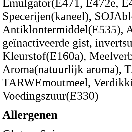
Emulgator(E471, E472e, E
Specerijen(kaneel), SOJAbl
Antiklontermiddel(E535), A
geïnactiveerde gist, inverts
Kleurstof(E160a), Meelverb
Aroma(natuurlijk aroma),
TARWEmoutmeel, Verdikki
Voedingszuur(E330)
Allergenen