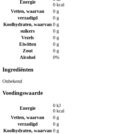
Energie
0 kcal
Vetten, waarvan
0 g
verzadigd
0 g
Koolhydraten, waarvan
0 g
suikers
0 g
Vezels
0 g
Eiwitten
0 g
Zout
0 g
Alcohol
0%
Ingrediënten
Onbekend
Voedingswaarde
0 kJ
Energie
0 kcal
Vetten, waarvan
0 g
verzadigd
0 g
Koolhydraten, waarvan
0 g