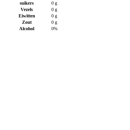
suikers
0 g
Vezels
0 g
Eiwitten
0 g
Zout
0 g
Alcohol
0%