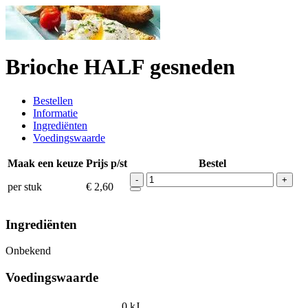
Brioche HALF gesneden
Bestellen
Informatie
Ingrediënten
Voedingswaarde
Maak een keuze
Prijs p/st
Bestel
-
+
per stuk
€ 2,60
Ingrediënten
Onbekend
Voedingswaarde
0 kJ