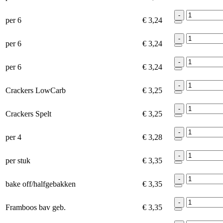
-
per 6
€ 3,24
-
per 6
€ 3,24
-
per 6
€ 3,24
-
Crackers LowCarb
€ 3,25
-
Crackers Spelt
€ 3,25
-
per 4
€ 3,28
-
per stuk
€ 3,35
-
bake off/halfgebakken
€ 3,35
-
Framboos bav geb.
€ 3,35