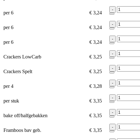
-
per 6
€ 3,24
-
per 6
€ 3,24
-
per 6
€ 3,24
-
Crackers LowCarb
€ 3,25
-
Crackers Spelt
€ 3,25
-
per 4
€ 3,28
-
per stuk
€ 3,35
-
bake off/halfgebakken
€ 3,35
-
Framboos bav geb.
€ 3,35