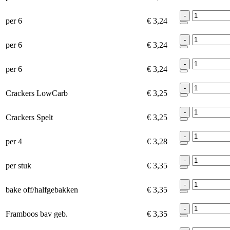
-
per 6
€ 3,24
-
per 6
€ 3,24
-
per 6
€ 3,24
-
Crackers LowCarb
€ 3,25
-
Crackers Spelt
€ 3,25
-
per 4
€ 3,28
-
per stuk
€ 3,35
-
bake off/halfgebakken
€ 3,35
-
Framboos bav geb.
€ 3,35