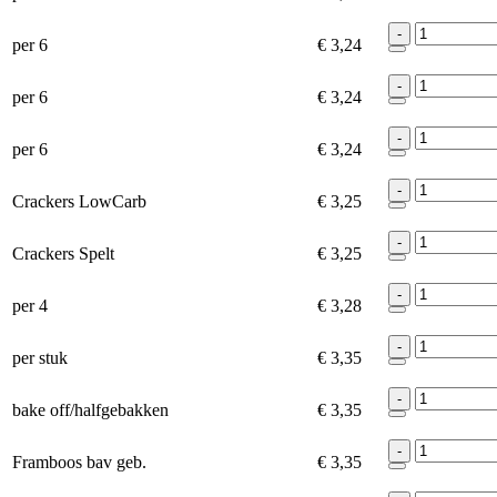
-
per 6
€ 3,24
-
per 6
€ 3,24
-
per 6
€ 3,24
-
Crackers LowCarb
€ 3,25
-
Crackers Spelt
€ 3,25
-
per 4
€ 3,28
-
per stuk
€ 3,35
-
bake off/halfgebakken
€ 3,35
-
Framboos bav geb.
€ 3,35