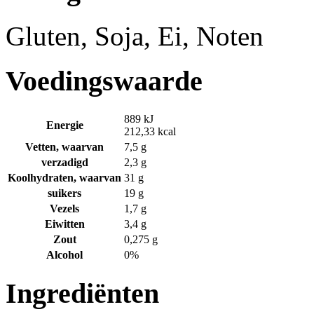
Gluten, Soja, Ei, Noten
Voedingswaarde
889 kJ
Energie
212,33 kcal
Vetten, waarvan
7,5 g
verzadigd
2,3 g
Koolhydraten, waarvan
31 g
suikers
19 g
Vezels
1,7 g
Eiwitten
3,4 g
Zout
0,275 g
Alcohol
0%
Ingrediënten