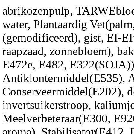
abrikozenpulp, TARWEbl
water, Plantaardig Vet(palm
(gemodificeerd), gist, EI-E
raapzaad, zonnebloem), ba
E472e, E482, E322(SOJA))
Antiklontermiddel(E535), 
Conserveermiddel(E202), dex
invertsuikerstroop, kaliumj
Meelverbeteraar(E300, E920
aroma), Stabilisator(E412