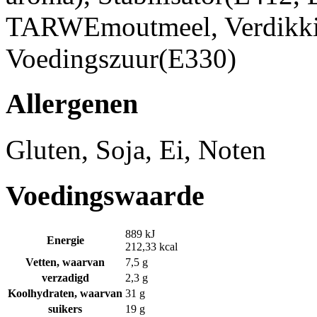
TARWEmoutmeel, Verdikki
Voedingszuur(E330)
Allergenen
Gluten, Soja, Ei, Noten
Voedingswaarde
889 kJ
Energie
212,33 kcal
Vetten, waarvan
7,5 g
verzadigd
2,3 g
Koolhydraten, waarvan
31 g
suikers
19 g