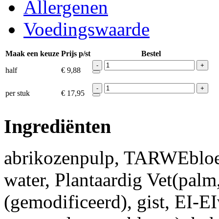
Allergenen
Voedingswaarde
Maak een keuze
Prijs p/st
Bestel
-
+
half
€ 9,88
-
+
per stuk
€ 17,95
Ingrediënten
abrikozenpulp, TARWEbl
water, Plantaardig Vet(palm
(gemodificeerd), gist, EI-E